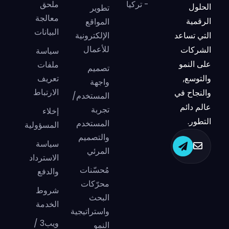
- تركيا
ملحق
الحلول
تطوير
معالجة
الرقمية
المواقع
البيانات
التي تساعد
الإلكترونية
للأعمال
الشركات
سياسة
على النمو
ملفات
تصميم
والتوسع,
تعريف
واجهة
الارتباط
والنجاح في
المستخدم/
عالم دائم
تجربة
إخلاء
التطور.
المستخدم
المسؤولية
والتصميم
سياسة
المرئي
الاسترداد
مُحسّنات
والدفع
محرّكات
شروط
البحث
الخدمة
واستراتيجية
ويب3 /
النمو