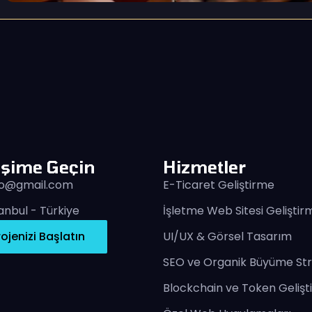
tişime Geçin
Hizmetler
fo@gmail.com
E-Ticaret Geliştirme
anbul - Türkiye
İşletme Web Sitesi Geliştir
rojenizi Başlatın
UI/UX & Görsel Tasarım
SEO ve Organik Büyüme Stra
Blockchain ve Token Geliş