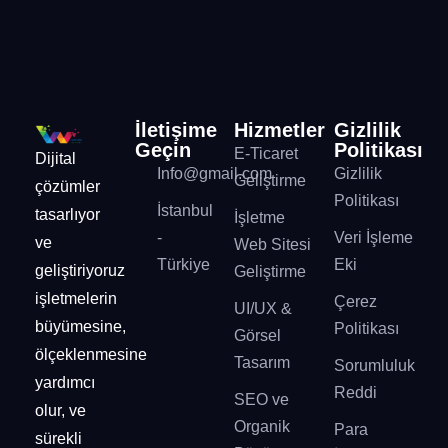
İletişime
Hizmetler
Gizlilik
Geçin
Politikası
E-Ticaret
Dijital
Info@gmail.com
Gizlilik
Geliştirme
çözümler
Politikası
İstanbul
tasarlıyor
İşletme
-
Veri İşleme
ve
Web Sitesi
Türkiye
Eki
geliştiriyoruz
Geliştirme
işletmelerin
Çerez
UI/UX &
büyümesine,
Politikası
Görsel
ölçeklenmesine
Tasarım
Sorumluluk
yardımcı
Reddi
SEO ve
olur, ve
Organik
Para
sürekli