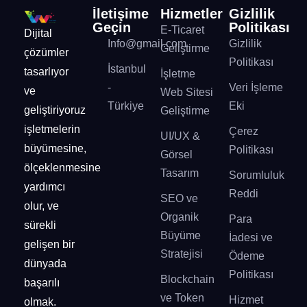
İletişime
Hizmetler
Gizlilik
Geçin
Politikası
E-Ticaret
Dijital
Info@gmail.com
Gizlilik
Geliştirme
çözümler
Politikası
İstanbul
tasarlıyor
İşletme
-
Veri İşleme
ve
Web Sitesi
Türkiye
Eki
geliştiriyoruz
Geliştirme
işletmelerin
Çerez
UI/UX &
büyümesine,
Politikası
Görsel
ölçeklenmesine
Tasarım
Sorumluluk
yardımcı
Reddi
SEO ve
olur, ve
Organik
Para
sürekli
Büyüme
İadesi ve
gelişen bir
Stratejisi
Ödeme
dünyada
Politikası
Blockchain
başarılı
ve Token
Hizmet
olmak.