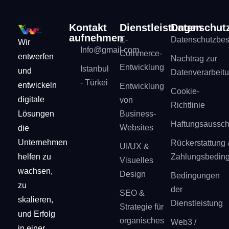
Kontakt
Dienstleistungen
Datenschut
aufnehmen
E-
Datenschutzbe
Wir
Info@gmail.com
Commerce-
entwerfen
Nachtrag zur
Entwicklung
Istanbul
und
Datenverarbeit
- Türkei
entwickeln
Entwicklung
Cookie-
digitale
von
Richtlinie
Lösungen
Business-
Haftungsaussch
Websites
die
Unternehmen
Rückerstattung 
UI/UX &
helfen zu
Zahlungsbedin
Visuelles
wachsen,
Design
Bedingungen
zu
der
SEO &
skalieren,
Dienstleistung
Strategie für
und Erfolg
organisches
Web3 /
in einer