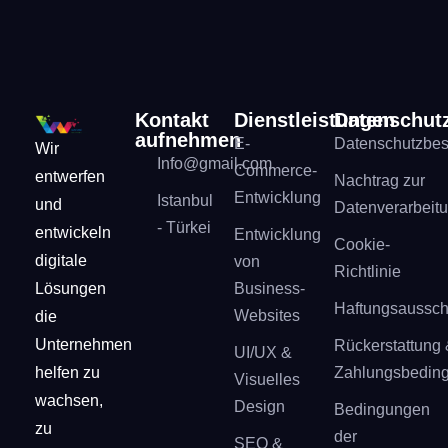
Kontakt
Dienstleistungen
Datenschut
aufnehmen
E-
Datenschutzbe
Wir
Info@gmail.com
Commerce-
entwerfen
Nachtrag zur
Entwicklung
Istanbul
und
Datenverarbeit
- Türkei
entwickeln
Entwicklung
Cookie-
digitale
von
Richtlinie
Lösungen
Business-
Haftungsaussch
Websites
die
Unternehmen
Rückerstattung 
UI/UX &
helfen zu
Zahlungsbedin
Visuelles
wachsen,
Design
Bedingungen
zu
der
SEO &