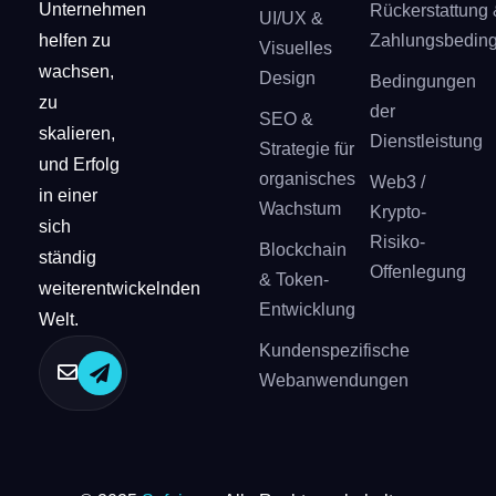
Unternehmen
Rückerstattung 
UI/UX &
helfen zu
Zahlungsbedin
Visuelles
wachsen,
Design
Bedingungen
zu
der
SEO &
skalieren,
Dienstleistung
Strategie für
und Erfolg
organisches
Web3 /
in einer
Wachstum
Krypto-
sich
Risiko-
Blockchain
ständig
Offenlegung
& Token-
weiterentwickelnden
Entwicklung
Welt.
Kundenspezifische
Webanwendungen