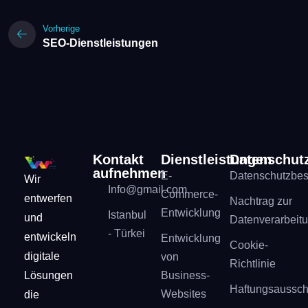
Vorherige
SEO-Dienstleistungen
Kontakt
Dienstleistungen
Datenschut
aufnehmen
E-
Datenschutzbe
Wir
Info@gmail.com
Commerce-
entwerfen
Nachtrag zur
Entwicklung
Istanbul
und
Datenverarbeit
- Türkei
entwickeln
Entwicklung
Cookie-
digitale
von
Richtlinie
Lösungen
Business-
Haftungsaussch
Websites
die