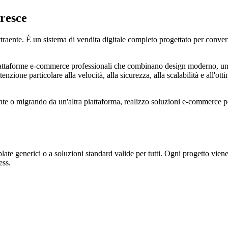
cresce
ente. È un sistema di vendita digitale completo progettato per convertire
attaforme e-commerce professionali che combinano design moderno, un'e
nzione particolare alla velocità, alla sicurezza, alla scalabilità e all'ot
e o migrando da un'altra piattaforma, realizzo soluzioni e-commerce perso
te generici o a soluzioni standard valide per tutti. Ogni progetto viene 
ess.