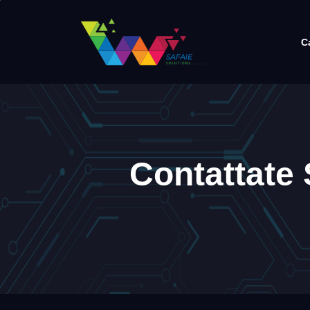
C
Contattate S