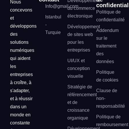
Développement
Nous
confidential
Info@gmail.com
du commerce
concevons
Politique de
électronique
Istanbul
et
confidentialité
-
développons
Développement
Addendum
Turquie
des
de sites web
sur le
solutions
pour les
traitement
entreprises
numériques
des
qui aident
UI/UX et
données
les
conception
Politique
entreprises
visuelle
de cookies
à croître, à
Stratégie de
s'adapter,
Clause de
référencement
non-
et à réussir
et de
responsabilité
dans un
croissance
monde en
Politique de
organique
constante
remboursement
Développement