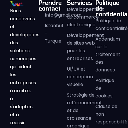
Prendre
Services
Politique
contact
de
Développement
Nous
confidential
Info@gmail.com
du commerce
concevons
Politique de
électronique
Istanbul
et
confidentialité
-
développons
Développement
Addendum
Turquie
des
de sites web
sur le
solutions
pour les
traitement
entreprises
numériques
des
qui aident
UI/UX et
données
les
conception
Politique
entreprises
visuelle
de
à croître,
Stratégie de
cookies
à
référencement
Clause de
s'adapter,
et de
non-
et à
croissance
responsabilité
réussir
organique