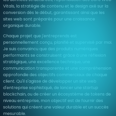
Vitals, la stratégie de contenu et le design axé sur la
conversion dès le début, garantissant ainsi que les
sites web sont préparés pour une croissance
organique durable.
Chaque projet que j'entreprends est
personnellement conçu, planifié et supervisé par moi.
Je suis convaincu que des produits numériques
performants se construisent grâce à une réflexion
stratégique, une excellence technique, une
communication transparente et une compréhension
approfondie des objectifs commerciaux de chaque
client. Qu'il s'agisse de développer un site web
d'entreprise sophistiqué, de lancer une startup
blockchain, ou de créer un écosystème de tokens de
niveau entreprise, mon objectif est de fournir des
solutions qui créent une valeur durable et un succès
mesurable.