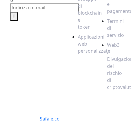
e
di
pagament
blockchain
e
Termini
token
di
servizio
Applicazioni
web
Web3
personalizzate
/
Divulgazio
del
rischio
di
criptovalu
© 2025
Safaie.co
. Tutti i diritti riservati.