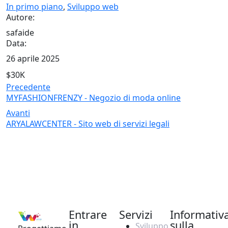
In primo piano
,
Sviluppo web
Autore:
safaide
Data:
26 aprile 2025
$30K
Precedente
MYFASHIONFRENZY - Negozio di moda online
Avanti
ARYALAWCENTER - Sito web di servizi legali
Entrare
Servizi
Informativ
in
sulla
Sviluppo