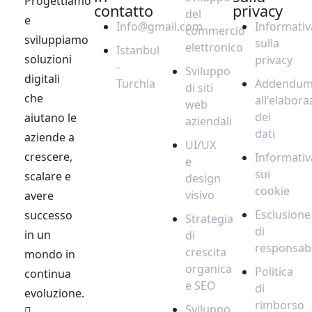
Progettiamo
contatto
privacy
del
e
Info@gmail.com
Informativ
commercio
sviluppiamo
sulla
elettronico
Istanbul
soluzioni
privacy
-
Sviluppo
digitali
Turchia
Addendu
di siti
che
all'elabora
web
dei
aiutano le
aziendali
dati
aziende a
UI/UX
crescere,
Informativ
e
sui
scalare e
design
cookie
visivo
avere
Esclusione
successo
Strategia
di
in un
di
responsabi
crescita
mondo in
organica
Politica
continua
e SEO
di
evoluzione.
rimborso
Sviluppo