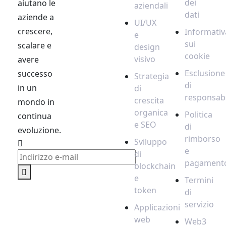
dei
aiutano le
aziendali
dati
aziende a
UI/UX
crescere,
Informativ
e
sui
scalare e
design
cookie
visivo
avere
Esclusione
successo
Strategia
di
in un
di
responsabi
crescita
mondo in
organica
Politica
continua
e SEO
di
evoluzione.
rimborso
Sviluppo
e
di
pagament
blockchain
e
Termini
token
di
servizio
Applicazioni
web
Web3