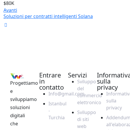
$80K
Avanti
Soluzioni per contratti intelligenti Solana
Entrare
Servizi
Informativ
in
sulla
Sviluppo
Progettiamo
contatto
privacy
del
e
Info@gmail.com
Informativ
commercio
sviluppiamo
sulla
elettronico
Istanbul
soluzioni
privacy
-
Sviluppo
digitali
Turchia
Addendu
di siti
che
all'elabora
web