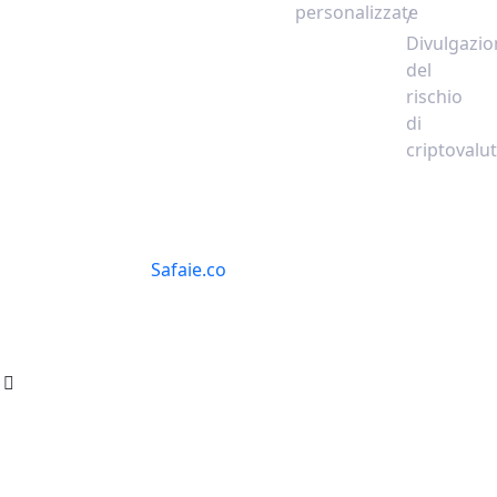
personalizzate
/
Divulgazio
del
rischio
di
criptovalu
© 2025
Safaie.co
. Tutti i diritti riservati.