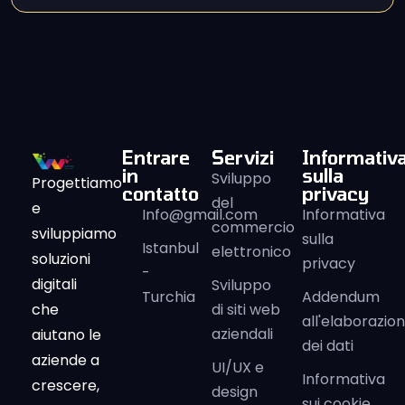
Entrare
Servizi
Informativ
in
sulla
Sviluppo
Progettiamo
contatto
privacy
del
e
Info@gmail.com
Informativa
commercio
sviluppiamo
sulla
Istanbul
elettronico
soluzioni
privacy
-
digitali
Sviluppo
Turchia
Addendum
che
di siti web
all'elaborazio
aziendali
aiutano le
dei dati
aziende a
UI/UX e
Informativa
crescere,
design
sui cookie