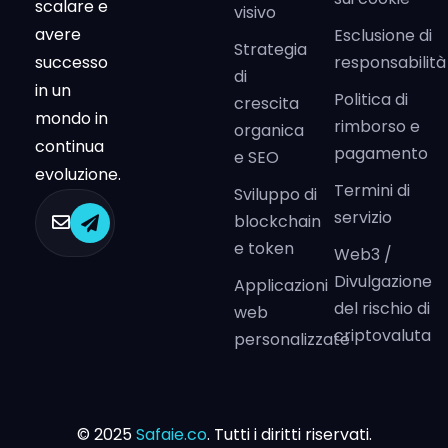
scalare e
visivo
avere
Esclusione di
Strategia
successo
responsabilità
di
in un
Politica di
crescita
mondo in
rimborso e
organica
continua
pagamento
e SEO
evoluzione.
Termini di
Sviluppo di
servizio
blockchain
e token
Web3 /
Divulgazione
Applicazioni
del rischio di
web
criptovaluta
personalizzate
© 2025
Safaie.co
. Tutti i diritti riservati.